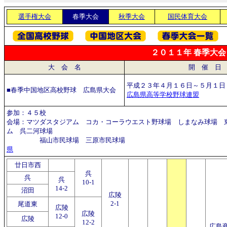
選手権大会
春季大会
秋季大会
国民体育大会
２０１１年 春季大会
大 会 名
開 催 日
平成２３年４月１６日～５月１日
■春季中国地区高校野球 広島県大会
広島県高等学校野球連盟
参加：４５校
会場：マツダスタジアム コカ・コーラウエスト野球場 しまなみ球場 
ム 呉二河球場
福山市民球場 三原市
県
廿日市西
呉
呉
呉
10-1
14-2
沼田
広陵
2-1
尾道東
広陵
広陵
12-0
広陵
12-2
広島