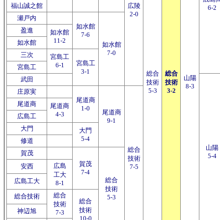
福山誠之館
広陵
6-2
2-0
瀬戸内
如水館
盈進
如水館
7-6
11-2
如水館
如水館
7-0
三次
宮島工
宮島工
6-1
宮島工
3-1
総合
総合
山陽
武田
技術
技術
8-3
5-3
3-2
庄原実
尾道商
尾道商
尾道商
1-0
尾道商
4-3
広島工
9-1
大門
大門
5-4
修道
山陽
総合
賀茂
5-4
技術
賀茂
広島
安西
7-5
7-4
工大
総合
広島工大
8-1
技術
総合
総合技術
5-3
総合
技術
技術
神辺旭
7-3
10-0